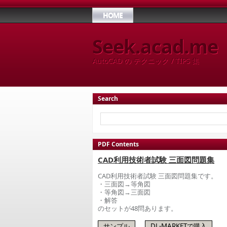
HOME
Seek.acad.me
AutoCAD の テクニック / TIPS 集
Search
PDF Contents
CAD利用技術者試験 三面図問題集
CAD利用技術者試験 三面図問題集です。
・三面図→等角図
・等角図→三面図
・解答
のセットが48問あります。