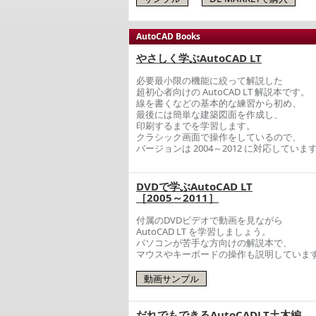
AutoCAD Books
やさしく学ぶAutoCAD LT
必要最小限の機能に絞って解説した
超初心者向けの AutoCAD LT 解説本です。
線を書くなどの基本的な練習から初め、
最後には簡単な建築図面を作成し、
印刷するまでを学習します。
クラシック画面で操作をしているので、
バージョンは 2004～2012 に対応していま
DVDで学ぶAutoCAD LT
［2005～2011］
付属のDVDビデオで動画を見ながら
AutoCAD LT を学習しましょう。
パソコンが苦手な方向けの解説本で、
マウスやキーボードの操作も説明していま
だれでもできるAutoCADLT土木編