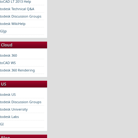
toCAD LT 2013 Help
todesk Technical Q&A
todesk Discussion Groups
todesk WikiHelp
GIjp
- Cloud
todesk 360
toCAD WS
todesk 360 Rendering
- US
todesk US
todesk Discussion Groups
todesk University
todesk Labs
GI