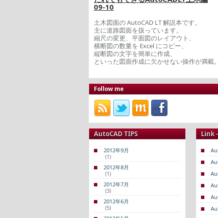
09-10
土木図面の AutoCAD LT 解説本です。
主に道路図面を扱っています。
縮尺の変更、平面図のレイアウト、
横断図の数量を Excel にコピー、
縦断図の文字を簡単に作成、
といった図面作成に欠かせない操作が満載
Follow me
AutoCAD TIPS
Link 
2012年9月
Au
(1)
Au
2012年8月
(1)
Au
2012年7月
Au
(3)
Au
2012年6月
(5)
Au