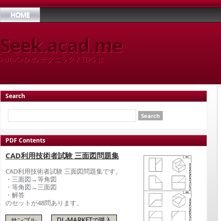
HOME
Seek.acad.me
AutoCAD の テクニック / TIPS 集
Search
PDF Contents
CAD利用技術者試験 三面図問題集
CAD利用技術者試験 三面図問題集です。
・三面図→等角図
・等角図→三面図
・解答
のセットが48問あります。