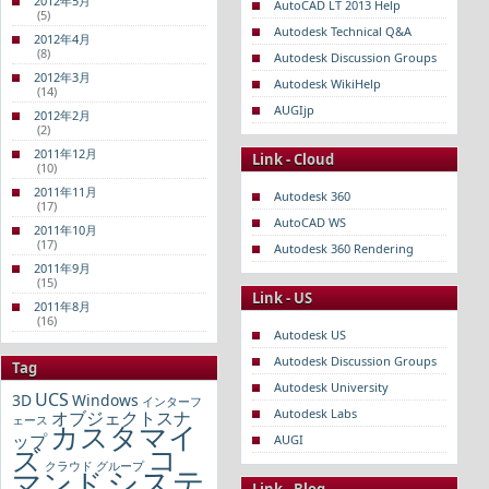
2012年5月
AutoCAD LT 2013 Help
(5)
Autodesk Technical Q&A
2012年4月
(8)
Autodesk Discussion Groups
2012年3月
Autodesk WikiHelp
(14)
AUGIjp
2012年2月
(2)
2011年12月
Link - Cloud
(10)
2011年11月
Autodesk 360
(17)
AutoCAD WS
2011年10月
(17)
Autodesk 360 Rendering
2011年9月
(15)
Link - US
2011年8月
(16)
Autodesk US
Autodesk Discussion Groups
Tag
Autodesk University
UCS
3D
Windows
インターフ
Autodesk Labs
オブジェクトスナ
ェース
カスタマイ
ップ
AUGI
コ
ズ
クラウド
グループ
システ
マンド