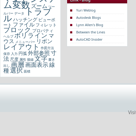
Link - Blog
ム変数
ズーム
ツー
トラブ
Yuri Weblog
ルバー
データ
ル
Autodesk Blogs
ハッチング
ビューポ
ファイル
ート
フィレット
Lynn Allen's Blog
ブロック
プロパティ
Between the Lines
ポリライン
マ
ヘルプ
AutoCAD Insider
ウス
リボン
メニューバー
レイアウト
作図方法
寸
外部参照
円弧
保存
入力
文字
法
尺度
属性
接線
書き
画層
画面表示
線
出し
選択
種
面積
Vis