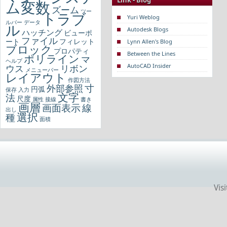
Link - Blog
ム変数
ズーム
ツー
トラブ
Yuri Weblog
ルバー
データ
ル
Autodesk Blogs
ハッチング
ビューポ
ファイル
ート
フィレット
Lynn Allen's Blog
ブロック
プロパティ
Between the Lines
ポリライン
マ
ヘルプ
AutoCAD Insider
ウス
リボン
メニューバー
レイアウト
作図方法
寸
外部参照
円弧
保存
入力
文字
法
尺度
属性
接線
書き
画層
画面表示
線
出し
選択
種
面積
Vis