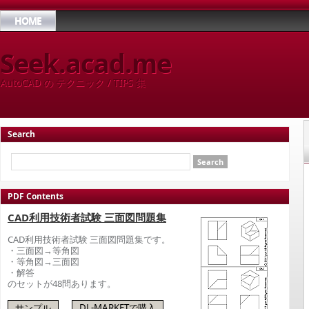
HOME
Seek.acad.me
AutoCAD の テクニック / TIPS 集
Search
PDF Contents
CAD利用技術者試験 三面図問題集
CAD利用技術者試験 三面図問題集です。
・三面図→等角図
・等角図→三面図
・解答
のセットが48問あります。