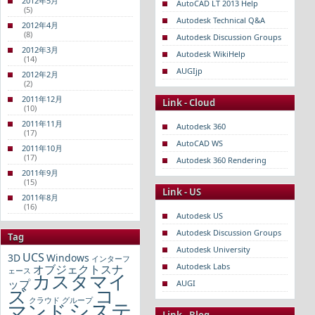
2012年5月
AutoCAD LT 2013 Help
(5)
Autodesk Technical Q&A
2012年4月
(8)
Autodesk Discussion Groups
2012年3月
Autodesk WikiHelp
(14)
AUGIjp
2012年2月
(2)
2011年12月
Link - Cloud
(10)
2011年11月
Autodesk 360
(17)
AutoCAD WS
2011年10月
(17)
Autodesk 360 Rendering
2011年9月
(15)
Link - US
2011年8月
(16)
Autodesk US
Autodesk Discussion Groups
Tag
Autodesk University
UCS
3D
Windows
インターフ
Autodesk Labs
オブジェクトスナ
ェース
カスタマイ
ップ
AUGI
コ
ズ
クラウド
グループ
システ
マンド